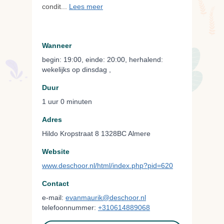
condit...
Lees meer
Wanneer
begin: 19:00, einde: 20:00, herhalend:
wekelijks op dinsdag ,
Duur
1 uur 0 minuten
Adres
Hildo Kropstraat 8 1328BC Almere
Website
www.deschoor.nl/html/index.php?pid=620
Contact
e-mail:
evanmaurik@deschoor.nl
telefoonnummer:
+310614889068