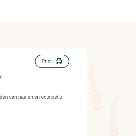
Print
k
eden van naaien en ontmoet u