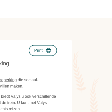
Print
king
sbeperking
die sociaal-
 willen maken.
, biedt Valys u ook verschillende
de trein. U kunt met Valys
chts reizen.